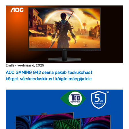
Emīls
-
veebruar 6, 2025
AOC GAMING G42 seeria pakub taskukohast
kõrget värskenduskiirust kõigile mängijatele