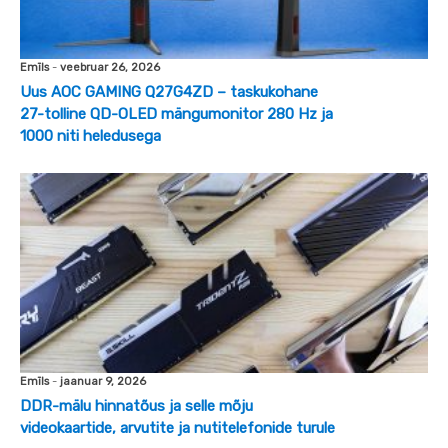
Emīls
-
veebruar 26, 2026
Uus AOC GAMING Q27G4ZD – taskukohane
27-tolline QD-OLED mängumonitor 280 Hz ja
1000 niti heledusega
Emīls
-
jaanuar 9, 2026
DDR-mälu hinnatõus ja selle mõju
videokaartide, arvutite ja nutitelefonide turule