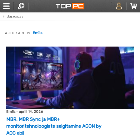
blog.toppc.ee
Emīls
AUTOR ARHIIV:
Emīls
-
aprill 14, 2026
MBR, MBR Sync ja MBR+
monitoritehnoloogiate selgitamine AGON by
AOC abil