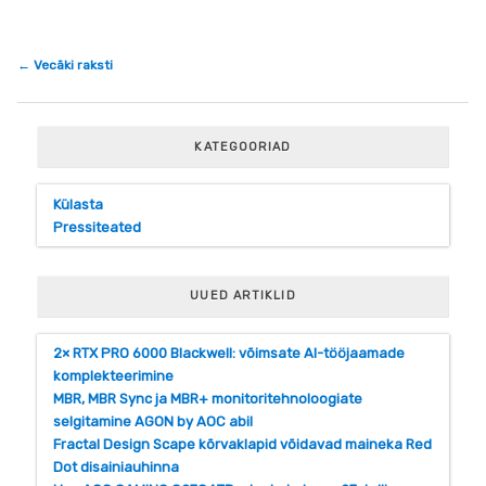
Post
←
Vecāki raksti
navigation
KATEGOORIAD
Külasta
Pressiteated
UUED ARTIKLID
2× RTX PRO 6000 Blackwell: võimsate AI-tööjaamade
komplekteerimine
MBR, MBR Sync ja MBR+ monitoritehnoloogiate
selgitamine AGON by AOC abil
Fractal Design Scape kõrvaklapid võidavad maineka Red
Dot disainiauhinna