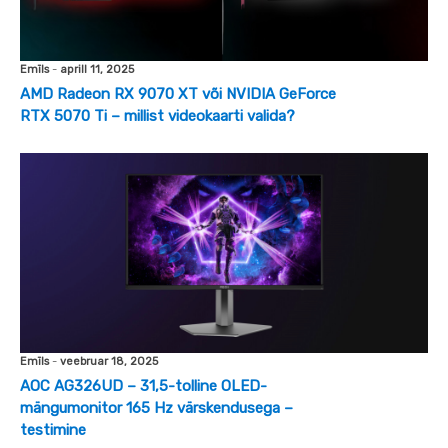
Emīls
-
aprill 11, 2025
AMD Radeon RX 9070 XT või NVIDIA GeForce
RTX 5070 Ti – millist videokaarti valida?
Emīls
-
veebruar 18, 2025
AOC AG326UD – 31,5-tolline OLED-
mängumonitor 165 Hz värskendusega –
testimine