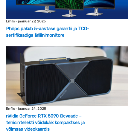
Emīls
-
jaanuar 29, 2025
Philips pakub 5-aastase garantii ja TCO-
sertifikaadiga äriliinimonitore
Emīls
-
jaanuar 24, 2025
nVidia GeForce RTX 5090 ülevaade –
tehisintellekti võidukäik kompaktses ja
võimsas videokaardis