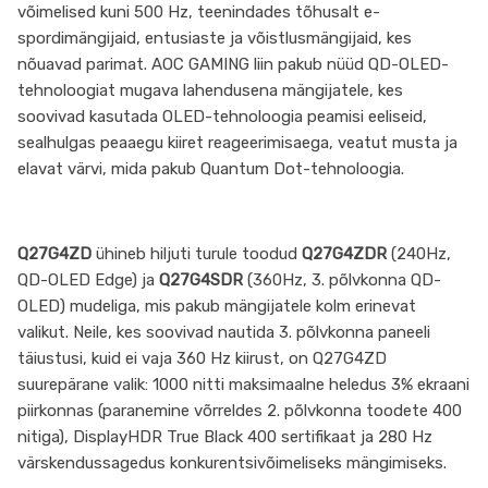
võimelised kuni 500 Hz, teenindades tõhusalt e-
spordimängijaid, entusiaste ja võistlusmängijaid, kes
nõuavad parimat. AOC GAMING liin pakub nüüd QD-OLED-
tehnoloogiat mugava lahendusena mängijatele, kes
soovivad kasutada OLED-tehnoloogia peamisi eeliseid,
sealhulgas peaaegu kiiret reageerimisaega, veatut musta ja
elavat värvi, mida pakub Quantum Dot-tehnoloogia.
Q27G4ZD
ühineb hiljuti turule toodud
Q27G4ZDR
(240Hz,
QD-OLED Edge) ja
Q27G4SDR
(360Hz, 3. põlvkonna QD-
OLED) mudeliga, mis pakub mängijatele kolm erinevat
valikut. Neile, kes soovivad nautida 3. põlvkonna paneeli
täiustusi, kuid ei vaja 360 Hz kiirust, on Q27G4ZD
suurepärane valik: 1000 nitti maksimaalne heledus 3% ekraani
piirkonnas (paranemine võrreldes 2. põlvkonna toodete 400
nitiga), DisplayHDR True Black 400 sertifikaat ja 280 Hz
värskendussagedus konkurentsivõimeliseks mängimiseks.