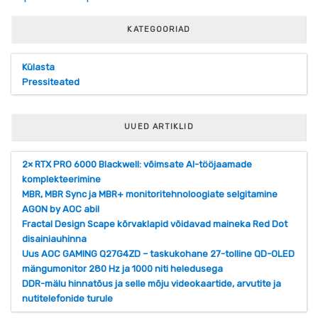
KATEGOORIAD
Külasta
Pressiteated
UUED ARTIKLID
2× RTX PRO 6000 Blackwell: võimsate AI-tööjaamade
komplekteerimine
MBR, MBR Sync ja MBR+ monitoritehnoloogiate selgitamine
AGON by AOC abil
Fractal Design Scape kõrvaklapid võidavad maineka Red Dot
disainiauhinna
Uus AOC GAMING Q27G4ZD – taskukohane 27-tolline QD-OLED
mängumonitor 280 Hz ja 1000 niti heledusega
DDR-mälu hinnatõus ja selle mõju videokaartide, arvutite ja
nutitelefonide turule