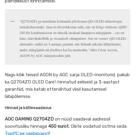
paindlikkust kinnitamisel.
“Q27G4ZD-ga muudame kolmanda põlvkonna QD-OLED-tehnoloogia
taskukohasemaks, ilma et ohverdaksime selle, mis on kõige olulisem. QHD
280 Hz kombinatsioon on täiuslik tasakaal tänapäeva mängijatele – see on
kiire, tulevikukõlblik ja visuaalselt silmapaistev. See on veenev QD-OLED-
alternatiiv, millel on 3-aastane garantii, mis hõlmab pikslite läbipõlemist,
andes mängijatele nii jõudluse kui ka meelerahu,” ütles César Acosta,
AGON by AOC mängutoodete juht.
Nagu kõik teised AGON by AOC sarja OLED-monitorid, pakub
ka Q27G4ZD OLED Care’i hinnatud eeliseid ja 3-aastast
garantiid, mis katab ettenähtud viisil kasutamisel
läbipõlemise.
Hinnad ja kättesaadavus
AOC GAMING Q27G4ZD
on nüüd saadaval aadressil
soovitusliku hinnaga
450 eurot
. Olete oodatud ostma seda
TopPC.ee veebipoest
!