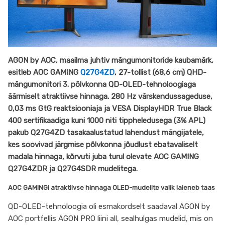
mängumonitor
280
Hz
ja
1000
AGON by AOC, maailma juhtiv mängumonitoride kaubamärk,
niti
heledusega
esitleb AOC GAMING
Q27G4ZD
, 27-tollist (68,6 cm) QHD-
mängumonitori 3. põlvkonna QD-OLED-tehnoloogiaga
äärmiselt atraktiivse hinnaga. 280 Hz värskendussageduse,
0,03 ms GtG reaktsiooniaja ja VESA DisplayHDR True Black
400 sertifikaadiga kuni 1000 niti tippheledusega (3% APL)
pakub Q27G4ZD tasakaalustatud lahendust mängijatele,
kes soovivad järgmise põlvkonna jõudlust ebatavaliselt
madala hinnaga, kõrvuti juba turul olevate AOC GAMING
Q27G4ZDR ja Q27G4SDR mudelitega.
AOC GAMINGi atraktiivse hinnaga OLED-mudelite valik laieneb taas
QD-OLED-tehnoloogia oli esmakordselt saadaval AGON by
AOC portfellis AGON PRO liini all, sealhulgas mudelid, mis on