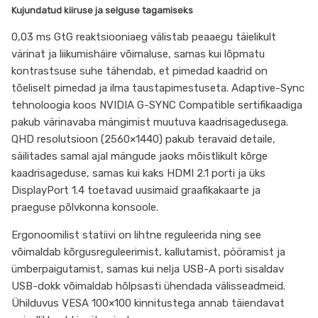
Kujundatud kiiruse ja selguse tagamiseks
0,03 ms GtG reaktsiooniaeg välistab peaaegu täielikult
värinat ja liikumishäire võimaluse, samas kui lõpmatu
kontrastsuse suhe tähendab, et pimedad kaadrid on
tõeliselt pimedad ja ilma taustapimestuseta. Adaptive-Sync
tehnoloogia koos NVIDIA G-SYNC Compatible sertifikaadiga
pakub värinavaba mängimist muutuva kaadrisagedusega.
QHD resolutsioon (2560×1440) pakub teravaid detaile,
säilitades samal ajal mängude jaoks mõistlikult kõrge
kaadrisageduse, samas kui kaks HDMI 2.1 porti ja üks
DisplayPort 1.4 toetavad uusimaid graafikakaarte ja
praeguse põlvkonna konsoole.
Ergonoomilist statiivi on lihtne reguleerida ning see
võimaldab kõrgusreguleerimist, kallutamist, pööramist ja
ümberpaigutamist, samas kui nelja USB-A porti sisaldav
USB-dokk võimaldab hõlpsasti ühendada välisseadmeid.
Ühilduvus VESA 100×100 kinnitustega annab täiendavat