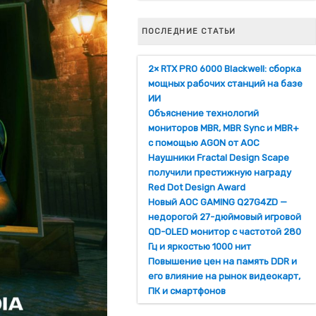
ПОСЛЕДНИЕ СТАТЬИ
2× RTX PRO 6000 Blackwell: сборка
мощных рабочих станций на базе
ИИ
Объяснение технологий
мониторов MBR, MBR Sync и MBR+
с помощью AGON от AOC
Наушники Fractal Design Scape
получили престижную награду
Red Dot Design Award
Новый AOC GAMING Q27G4ZD —
недорогой 27-дюймовый игровой
QD-OLED монитор с частотой 280
Гц и яркостью 1000 нит
Повышение цен на память DDR и
его влияние на рынок видеокарт,
ПК и смартфонов