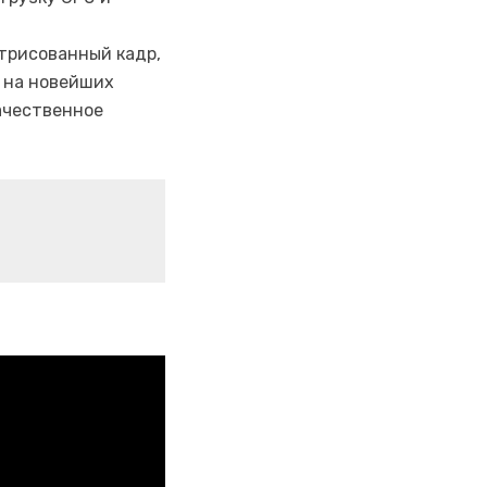
трисованный кадр,
на новейших
ачественное