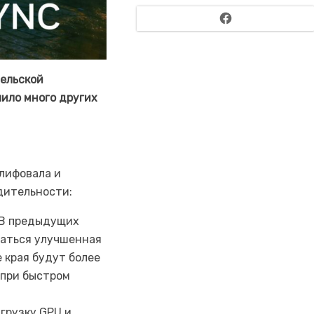
Facebook
тельской
пило много других
шлифовала и
дительности:
. В предыдущих
ваться улучшенная
 края будут более
 при быстром
грузку GPU и