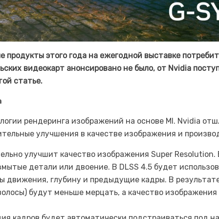
ые продукты этого года на ежегодной выставке потреби
ьских видеокарт анонсировано не было, от Nvidia посту
той статье.
а
ологии рендеринга изображений на основе MI. Nvidia от
чительные улучшения в качестве изображения и произво
тельно улучшит качество изображения Super Resolution
мытые детали или двоение. В DLSS 4.5 будет использо
ы движения, глубину и предыдущие кадры. В результате
 волосы) будут меньше мерцать, а качество изображения
ация кадров будет автоматически подстраиваться под на