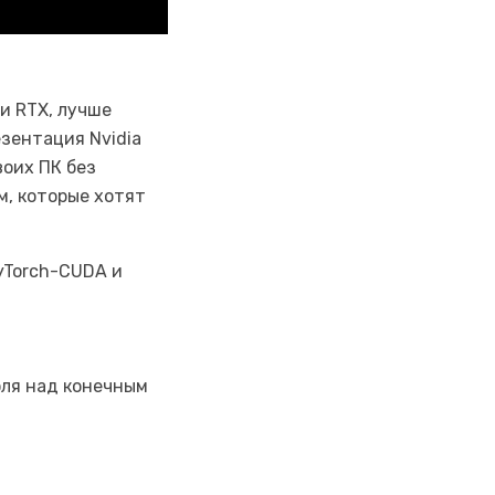
и RTX, лучше
зентация Nvidia
воих ПК без
м, которые хотят
yTorch-CUDA и
оля над конечным