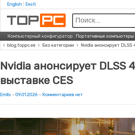
English
Eesti
Поиск
Компьютерный конфигуратор
Портативные компьютеры
blog.toppc.ee
Без категории
Nvidia анонсирует DLSS 
Nvidia анонсирует DLSS 4
выставке CES
к
Emīls
-
09.01.2026
-
Комментариев
нет
записи
Nvidia
анонсирует
DLSS
4.5