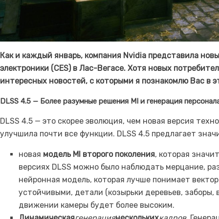
Как и каждый январь, компания Nvidia представила нов
электроники (CES) в Лас-Вегасе. Хотя новых потребител
интересных новостей, с которыми я познакомлю Вас в э
DLSS 4.5 — Более разумные решения MI и генерация персонал
DLSS 4.5 — это скорее эволюция, чем новая версия техн
улучшила почти все функции. DLSS 4.5 предлагает зна
новая
модель MI второго поколения
, которая значи
версиях DLSS можно было наблюдать мерцание, раз
нейронная модель, которая лучше понимает вектор
устойчивыми, детали (козырьки деревьев, заборы,
движении камеры будет более высоким.
Динамическая
генерация
нескольких
кадров
. Генер