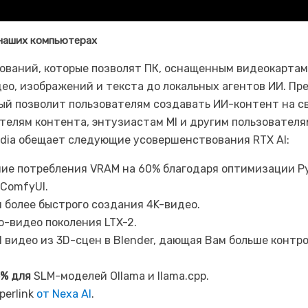
 наших компьютерах
вований, которые позволят ПК, оснащенным видеокартам
ео, изображений и текста до локальных агентов ИИ. Пре
рый позволит пользователям создавать ИИ-контент на с
телям контента, энтузиастам MI и другим пользователя
vidia обещает следующие усовершенствования RTX AI:
ие потребления VRAM на 60% благодаря оптимизации P
ComfyUI.
 более быстрого создания 4K-видео.
-видео поколения LTX-2.
I видео из 3D-сцен в Blender, дающая Вам больше контр
% для
SLM-моделей Ollama и llama.cpp.
perlink
от Nexa AI
.