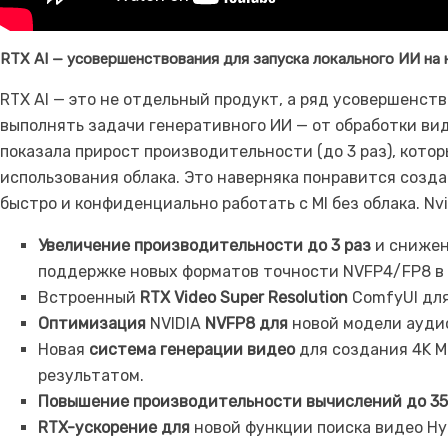
RTX AI — усовершенствования для запуска локального ИИ на
RTX AI — это не отдельный продукт, а ряд усовершенст
выполнять задачи генеративного ИИ — от обработки вид
показала прирост производительности (до 3 раз), кото
использования облака. Это наверняка понравится созда
быстро и конфиденциально работать с MI без облака. N
Увеличение производительности до 3 раз
и снижен
поддержке новых форматов точности NVFP4/FP8 в 
Встроенный
RTX Video Super Resolution
ComfyUI для
Оптимизация
NVIDIA
NVFP8 для
новой модели аудио
Новая
система генерации видео
для создания 4K M
результатом.
Повышение производительности вычислений до 35
RTX-ускорение для
новой функции поиска видео Hy